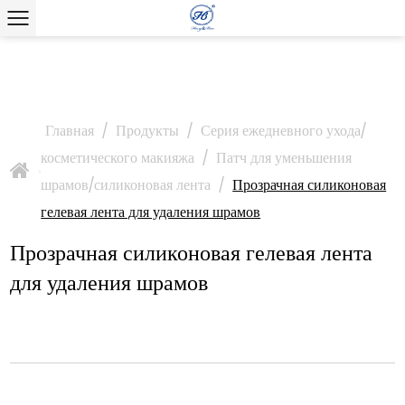
Главная
/
Продукты
/
Серия ежедневного ухода/
косметического макияжа
/
Патч для уменьшения
>
шрамов/силиконовая лента
/
Прозрачная силиконовая
гелевая лента для удаления шрамов
Прозрачная силиконовая гелевая лента
для удаления шрамов