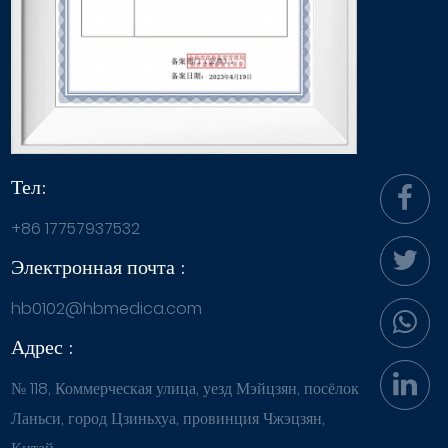
Тел:
+86 17757937532
Электронная почта :
hb0102@hbmedica.com
Адрес :
№ 118, Коммерческая улица, уезд Мэйцзян, посёлок
Ланьси, город Цзиньхуа, провинция Чжэцзян,