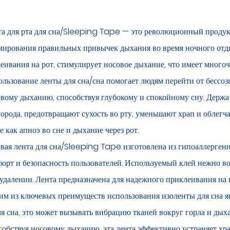
а для рта для сна/Sleeping Tape — это революционный продукт
ирования правильных привычек дыхания во время ночного отдых
еивания на рот, стимулирует носовое дыхание, что имеет много
льзование ленты для сна/сна помогает людям перейти от бессоз
вому дыханию, способствуя глубокому и спокойному сну. Держа
орода, предотвращают сухость во рту, уменьшают храп и облегч
е как апноэ во сне и дыхание через рот.
вая лента для сна/Sleeping Tape изготовлена ​​из гипоаллерген
орт и безопасность пользователей. Используемый клей нежно воз
удалении. Лента предназначена для надежного приклеивания на 
м из ключевых преимуществ использования изоленты для сна яв
я сна, это может вызывать вибрацию тканей вокруг горла и дыха
обствуя носовому дыханию, эта лента эффективно устраняет храп 