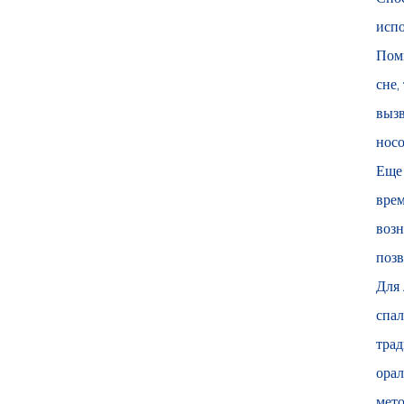
испо
Поми
сне,
вызв
носо
Еще 
врем
возн
позв
Для 
спал
трад
орал
мето