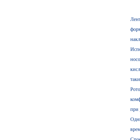
Лент
форм
накл
Испо
носо
кисл
таки
Рото
комф
при 
Одни
врем
Спос