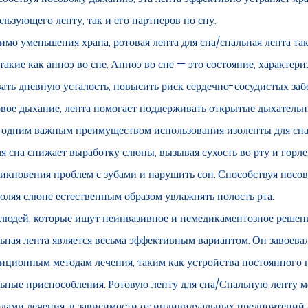
льзующего ленту, так и его партнеров по сну.
мо уменьшения храпа, ротовая лента для сна/спальная лента т
 такие как апноэ во сне. Апноэ во сне — это состояние, характе
ать дневную усталость, повысить риск сердечно-сосудистых заб
вое дыхание, лента помогает поддерживать открытые дыхательны
одним важным преимуществом использования изоленты для сна я
я сна снижает выработку слюны, вызывая сухость во рту и горле
икновения проблем с зубами и нарушить сон. Способствуя носов
оляя слюне естественным образом увлажнять полость рта.
людей, которые ищут неинвазивное и немедикаментозное решение
ьная лента является весьма эффективным вариантом. Он завоева
иционным методам лечения, таким как устройства постоянного
ьные приспособления. Ротовую ленту для сна/Спальную ленту м
дами лечения, в зависимости от индивидуальных предпочтений 