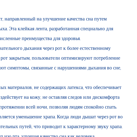
, направленный на улучшение качества сна путем
а. Эта клейкая лента, разработанная специально для
численные преимущества для здоровья.
нательного дыхания через рот к более естественному
 рот закрытым, пользователи оптимизируют потребление
ают симптомы, связанные с нарушениями дыхания во сне,
ных материалов, не содержащих латекса, что обеспечивает
действует на кожу, не оставляя следов или дискомфорта
протяжении всей ночи, позволяя людям спокойно спать.
ляется уменьшение храпа. Когда люди дышат через рот во
тельных путей, что приводит к характерному звуку храпа.
изо рта, улучшая качество сна как человека,