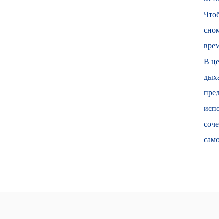
Чтоб
сном
врем
В це
дыха
пред
испо
соче
само