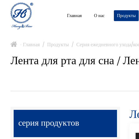
Главная
О нас
Продукты
Главная
/
Продукты
/
Серия ежедневного ухода/ко
>
Лента для рта для сна / Ле
Ле
серия продуктов