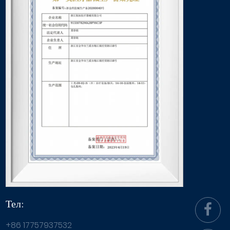
Тел:
+86 17757937532