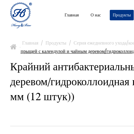
Главная
О нас
Продукты
Главная
/
Продукты
/
Серия ежедневного ухода/ко
>
прыщей с календулой и чайным деревом/гидроколлоидна
Крайний антибактериальны
деревом/гидроколлоидная п
мм (12 штук))