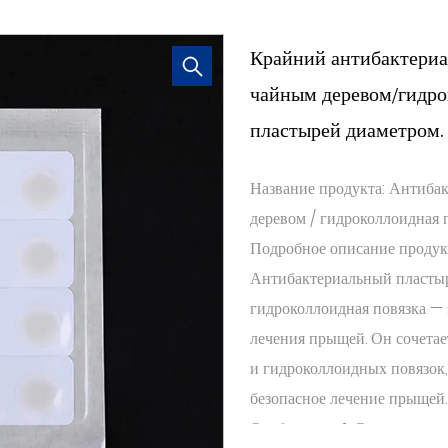
Крайний антибактериа
чайным деревом/гидрок
пластырей диаметром. 
Название продукта: Антиба
деревом / гидроколлоидная 
Подробное описание продук
Антибактериальный пластыр
гидроколлоидная повязка — 
лечения прыщей. Он сочетае
и гидроколлоидных повязок,
безопасное лечение прыщей.
Особенность 1: Состав масла