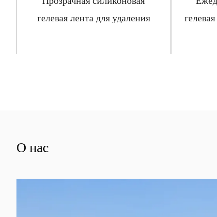
Прозрачная силиконовая
Ежед
рь
гелевая лента для удаления
гелевая
шрамов
Посмотреть больше
О нас