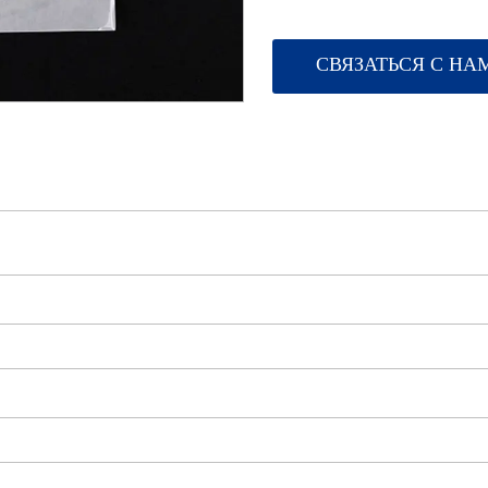
Масло чайного дерева – пр
противовоспалительным и а
СВЯЗАТЬСЯ С НА
убивать бактерии, вызываю
заживлению кожи. Кроме тог
что помогает закрыть поры 
Особенность 2: Ингредиент
Календула обладает против
заживляющими свойствами и
вызванную прыщами. Календ
кожи и ускорить процесс за
Особенность 3: Гидроколлои
Гидроколлоидная повязка –
влагоотводящими свойствам
помочь ей оставаться увлаж
Кроме того, гидроколлоидн