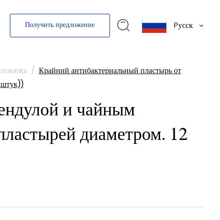
Pусск
Получить предложение
повязка
/
Крайний антибактериальный пластырь от
 штук))
ендулой и чайным
 пластырей диаметром. 12