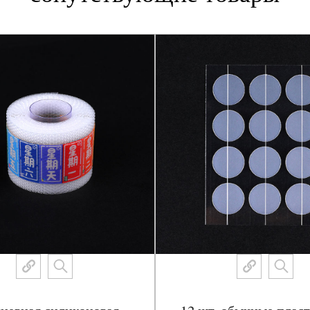
Преимущества продукта:
Преимущество 1: Быстрые ре
Антибактериальные пластыр
гидроколлоидная повязка об
действует непосредственно 
воспаление и способствуя з
симптомы прыщей можно зна
Преимущество 2: Высокая б
Продукт изготовлен из нату
химикатов, не раздражает ко
чувствительной кожей могут
Преимущество 3: Широкий с
Антибактериальный пластыр
гидроколлоидная повязка под
тяжелых, и поддается эффек