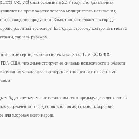
ts Co, Ltd была основана в 2017 году. Это динамичная,
рующаяся на производстве товаров медицинского назначения,
е и производстве продукции. Компания расположена в городе
 хорошо развитый транспорт. Благодаря строгому контролю качества
страны, так и за рубежом.
 том числе сертификацию системы качества TUV ISO13485,
FDA США, что демонстрирует ее сильные возможности в области
ате компания установила партнерские отношения с известными
тиями.
дъем будет крутым, мы не остановим темп предыдущего движения!»
х устремлений, твердо стоять на ногах, создавать хорошие
е для здоровья всего народа.