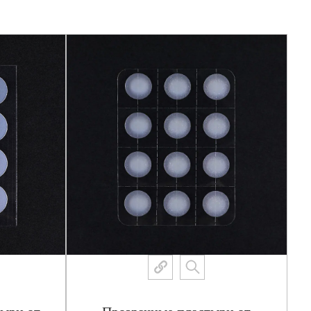
зультаты
и от прыщей с календулой и чайным деревом Edge/
ладают характеристиками быстрого эффекта. Он
на место прыщей, быстро убивая бактерии, уменьшая
аживлению кожи. После использования этого продукта
чительно улучшить за короткий период времени.
езопасность
ральных ингредиентов, не содержит агрессивных
жу, безопасен и надежен. Даже пользователи с
 использовать его со спокойной душой.
пектр применения.
ь от прыщей с календулой и чайным деревом Edge/
ходит для всех типов прыщей, как легких, так и
тивному лечению. Кроме того, оно подходит для всех