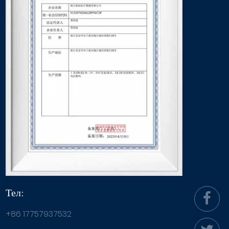
Тел:
+86 17757937532