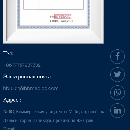
Тел:
+86 17757937532
Электронная почта :
hb0102@hbmedica.com
Адрес :
№ 118, Коммерческая улица, уезд Мэйцзян, посёлок
Ланьси, город Цзиньхуа, провинция Чжэцзян,
Китай.