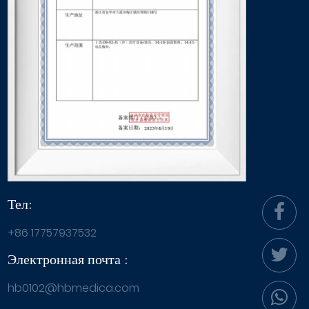
Тел:
+86 17757937532
Электронная почта :
hb0102@hbmedica.com