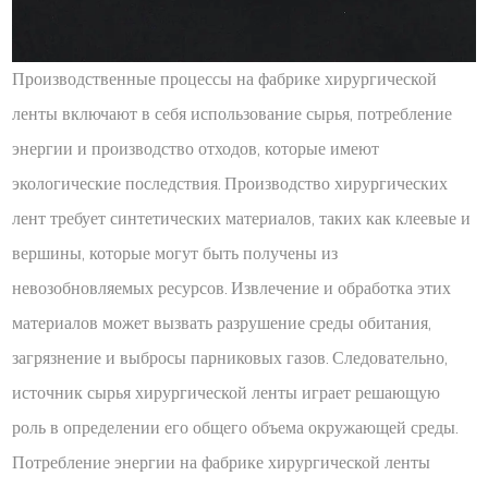
Производственные процессы на фабрике хирургической
ленты включают в себя использование сырья, потребление
энергии и производство отходов, которые имеют
экологические последствия. Производство хирургических
лент требует синтетических материалов, таких как клеевые и
вершины, которые могут быть получены из
невозобновляемых ресурсов. Извлечение и обработка этих
материалов может вызвать разрушение среды обитания,
загрязнение и выбросы парниковых газов. Следовательно,
источник сырья хирургической ленты играет решающую
роль в определении его общего объема окружающей среды.
Потребление энергии на фабрике хирургической ленты